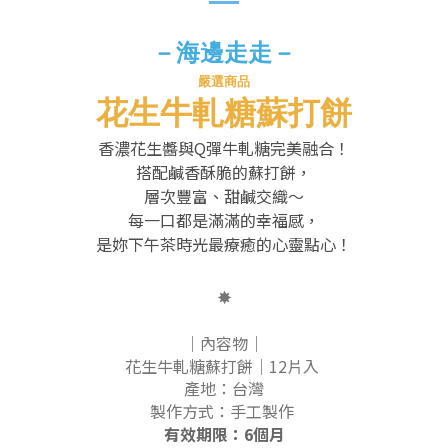
－
海邊走走－
嚴選商品
花生牛軋糖蘇打餅
香濃花生醬與Q彈牛軋糖完美融合！
搭配鹹香酥脆的蘇打餅，
層次豐富、甜鹹交織～
每一口都是滿滿的幸福感，
是妳下午茶時光最療癒的心靈點心！
✸
｜內容物｜
花生牛軋糖蘇打餅｜12片入
產地：台灣
製作方式：手工製作
有效期限：6個月