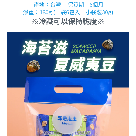
產地：台灣 保質期：6個月
淨重：180g (一袋6包入，小袋裝30g)
※
冷藏可以保持脆度※