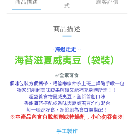
商品描述
顧客評價
式
商品描述
-海邊走走 --
海苔滋夏威夷豆（袋裝）
✅全
素可食
個咪包裝方便攜帶、唔管喺家仲系上班上課隨手嚟一包
獨家研創超美味腰果解饞又能補充身體所需！！
超營養食物夏威夷豆，全新首創口味
香甜海苔搭配咸香味與夏威夷豆均勻混合
每一啖都好食，系追劇為食首選搭配！
※本產品內含有
脫氧劑或
乾燥劑，小心勿吞食
※
手工製作