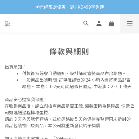
📢官網限定優惠，滿HKD499享免運
條款與細則
出貨須知：
付款後系統會自動通知，設計師就會將商品寄出給您。
一般商品出貨時間: 訂單
確認後的 24 小時內會將商品郵寄
給您。 本島：1-2天到貨.遇假日順延 中港澳：2-7 工作天
商品安心退換貨保證：
在收到商品後，請立刻檢查商品是否正確. 罐裝蛋捲為易碎品. 快遞公
司如運送過程摔壞蛋捲.
請於 3 天內與我們連絡，並於連絡後 5 天內保持完整連同未拆封的
商品包裝寄回原商品，本公司將重新發貨給予補償。
加入海邊走走官方Line : 「@Hiwalk」