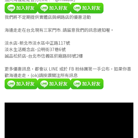
我們將不定期提供實體店與網路店的優惠活動
海邊走走在台北現有三家門市. 請留意我們的訊息通知喔。
淡水店-新北市淡水區中正路117號
淡水生活概念店-公明街37巷6號
誠品松菸店-台北市信義區菸廠路88號2樓
更多優惠訊息，都會以 LINE 或於 FB 粉絲團第一手公布，如果你喜
歡海邊走走，(ok)請按讚關注所有訊息